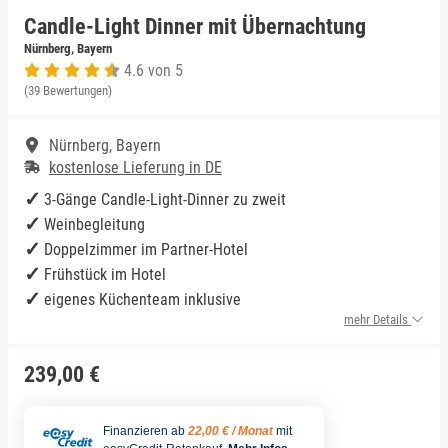
Candle-Light Dinner mit Übernachtung
Niedersachsen
Rum Tasting
Nürnberg, Bayern
4.6 von 5
(39 Bewertungen)
NRW
Schokolade
Nürnberg, Bayern
Rheinland-Pfalz
Sekt Tasting
kostenlose Lieferung in DE
Saarland
Tequila
3-Gänge Candle-Light-Dinner zu zweit
Weinbegleitung
Sachsen
Wein Tasting
Doppelzimmer im Partner-Hotel
Frühstück im Hotel
eigenes Küchenteam inklusive
Sachsen-Anhalt
Whisky Tasting
mehr Details
Schleswig-Holstein
239,00 €
Thüringen
Finanzieren ab
22,00 € / Monat
mit