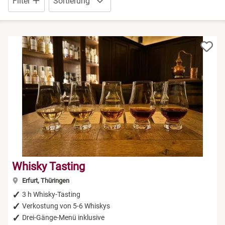
Filter
Sortierung
Niedersachsen
Düsseldorf
NRW
Erfurt
Rheinland-Pfalz
Frankfurt am Main
Saarland
Freiburg im Breisgau
Sachsen
Greiz
Sachsen-Anhalt
Hamburg
Whisky Tasting
Schleswig-Holstein
Köln
Erfurt, Thüringen
3 h Whisky-Tasting
Thüringen
Lehrte bei Hannover
Verkostung von 5-6 Whiskys
Drei-Gänge-Menü inklusive