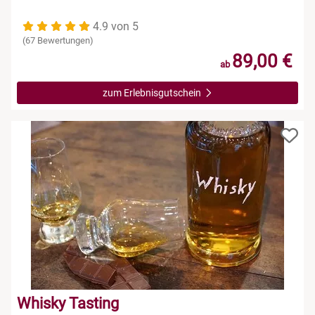
Leipzig
4.9 von 5
Mühlhausen
(67 Bewertungen)
89,00 €
ab
Nürnberg
zum Erlebnisgutschein
Paderborn
Siebeldingen bei Ludwigshafen am Rhein
Stuttgart
Würzburg
Zwickau
Whisky Tasting