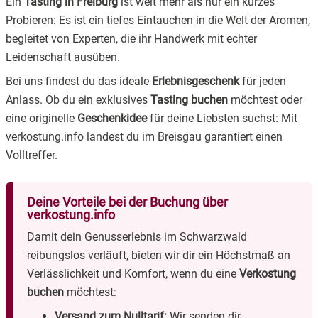
Abenteuer starten!
Ein
Tasting in Freiburg
ist weit mehr als nur ein kurzes
Probieren: Es ist ein tiefes Eintauchen in die Welt der Aromen,
begleitet von Experten, die ihr Handwerk mit echter
Leidenschaft ausüben.
Bei uns findest du das ideale
Erlebnisgeschenk
für jeden
Anlass. Ob du ein exklusives
Tasting buchen
möchtest oder
eine originelle
Geschenkidee
für deine Liebsten suchst: Mit
verkostung.info landest du im Breisgau garantiert einen
Volltreffer.
Deine Vorteile bei der Buchung über
verkostung.info
Damit dein Genusserlebnis im Schwarzwald
reibungslos verläuft, bieten wir dir ein Höchstmaß an
Verlässlichkeit und Komfort, wenn du eine
Verkostung
buchen
möchtest:
Versand zum Nulltarif:
Wir senden dir