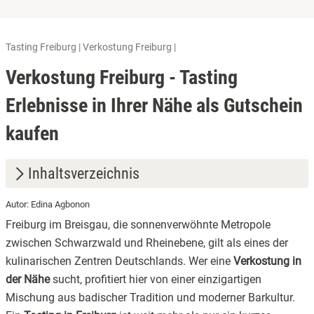
Tasting Freiburg | Verkostung Freiburg |
Verkostung Freiburg - Tasting
Erlebnisse in Ihrer Nähe als Gutschein
kaufen
Inhaltsverzeichnis
Autor: Edina Agbonon
1.
Was eine Verkostung in Freiburg besonders macht
Freiburg im Breisgau, die sonnenverwöhnte Metropole
2.
Folgende Tastings in Freiburg stehen dir zur Verfügung:
zwischen Schwarzwald und Rheinebene, gilt als eines der
kulinarischen Zentren Deutschlands. Wer eine
Verkostung in
3.
Ein Geschenk, das Eindruck macht: die exklusive Box
der Nähe
sucht, profitiert hier von einer einzigartigen
4.
Dein Genuss-Moment in Freiburg: Jetzt das nächste
Mischung aus badischer Tradition und moderner Barkultur.