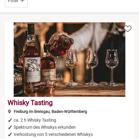
Filter
Niedersachsen
Rum Tasting
NRW
Schokolade
Rheinland-Pfalz
Sekt Tasting
Saarland
Tequila
Sachsen
Wein Tasting
Sachsen-Anhalt
Whisky Tasting
Whisky Tasting
Schleswig-Holstein
Freiburg im Breisgau, Baden-Württemberg
ca. 2 h Whisky Tasting
Thüringen
Spektrum des Whiskys erkunden
Verkostung von 5 verschiedenen Whiskys