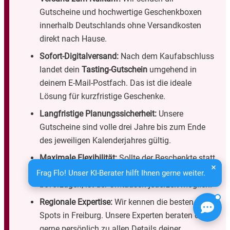
Gutscheine und hochwertige Geschenkboxen
innerhalb Deutschlands ohne Versandkosten
direkt nach Hause.
Sofort-Digitalversand:
Nach dem Kaufabschluss
landet dein
Tasting-Gutschein
umgehend in
deinem E-Mail-Postfach. Das ist die ideale
Lösung für kurzfristige Geschenke.
Langfristige Planungssicherheit:
Unsere
Gutscheine sind volle drei Jahre bis zum Ende
des jeweiligen Kalenderjahres gültig.
Maximale Flexibilität:
Sollte der Beschenkte statt
einer
Weinprobe
doch lieber ein
Gin-Tasting
Frag Flo! Unser KI-Berater hilft Ihnen gerne weiter.
bevorzugen, ist der Umtausch jederzeit möglich.
Regionale Expertise:
Wir kennen die besten
Spots in Freiburg. Unsere Experten beraten dich
gerne persönlich zu allen Details deiner