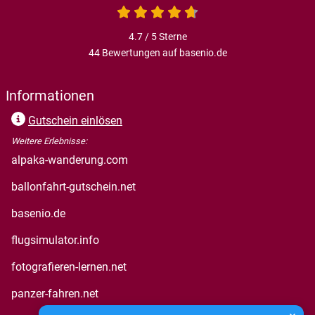
4.7 von 5
4.7 / 5
Sterne
44 Bewertungen auf basenio.de
öffnet in neuem Fenster
Informationen
Gutschein einlösen
Weitere Erlebnisse:
öffnet in neuem Fenster
alpaka-wanderung.com
öffnet in neuem Fenster
ballonfahrt-gutschein.net
öffnet in neuem Fenster
basenio.de
öffnet in neuem Fenster
flugsimulator.info
öffnet in neuem Fenster
fotografieren-lernen.net
öffnet in neuem Fenster
panzer-fahren.net