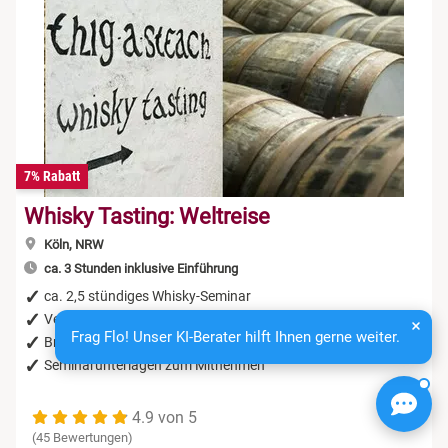
7% Rabatt
Whisky Tasting: Weltreise
Köln, NRW
ca. 3 Stunden inklusive Einführung
ca. 2,5 stündiges Whisky-Seminar
Verkostung von 6 exquisiten Whiskys
Frag Flo! Unser KI-Berater hilft Ihnen gerne weiter.
Brot & Wasser zum Neutralisieren
Seminarunterlagen zum Mitnehmen
4.9 von 5
(45 Bewertungen)