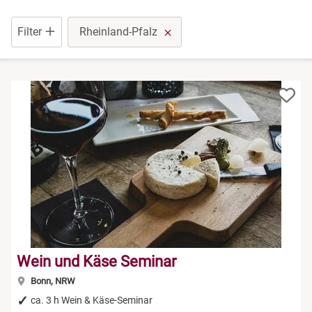
Düsseldorf
Rum Tasting
Filter
Rheinland-Pfalz
Erfurt
Schokolade
Frankfurt am Main
Sekt Tasting
Freiburg im Breisgau
Tequila
Greiz
Wein Tasting
Hamburg
Whisky Tasting
Köln
Wein und Käse Seminar
Lehrte bei Hannover
Bonn, NRW
ca. 3 h Wein & Käse-Seminar