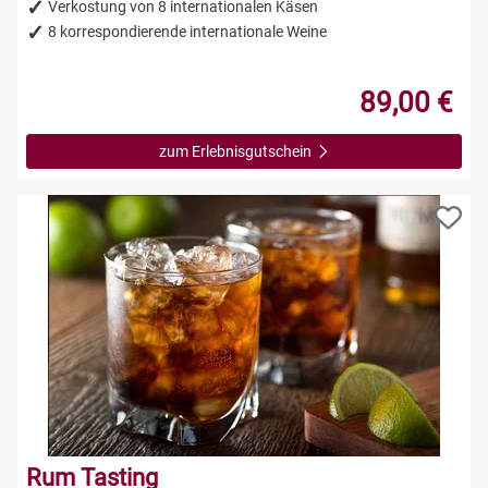
Leipzig
Verkostung von 8 internationalen Käsen
8 korrespondierende internationale Weine
Mühlhausen
89,00 €
Nürnberg
zum Erlebnisgutschein
Paderborn
Siebeldingen bei Ludwigshafen am Rhein
Stuttgart
Würzburg
Zwickau
Rum Tasting