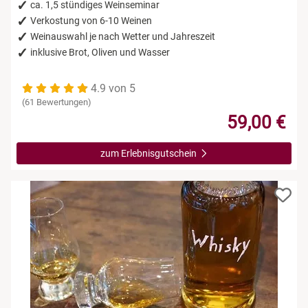
Leipzig
ca. 1,5 stündiges Weinseminar
Verkostung von 6-10 Weinen
Weinauswahl je nach Wetter und Jahreszeit
Mühlhausen
inklusive Brot, Oliven und Wasser
Nürnberg
4.9 von 5
(61 Bewertungen)
Paderborn
59,00 €
Siebeldingen bei Ludwigshafen am Rhein
zum Erlebnisgutschein
Stuttgart
Würzburg
Zwickau