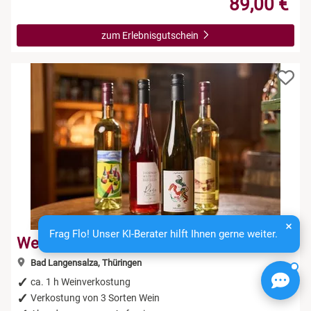
89,00 €
zum Erlebnisgutschein
Frag Flo! Unser KI-Berater hilft Ihnen gerne weiter.
Weinverkostung
Bad Langensalza, Thüringen
ca. 1 h Weinverkostung
Verkostung von 3 Sorten Wein