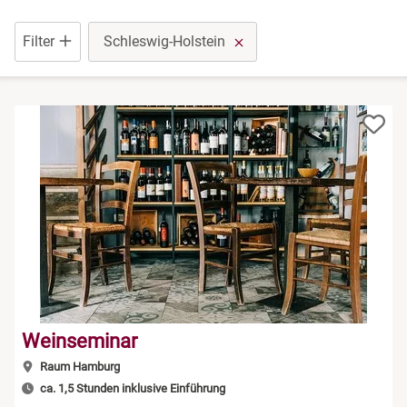
Düsseldorf
Rum Tasting
Filter
Schleswig-Holstein
Erfurt
Schokolade
Frankfurt am Main
Sekt Tasting
Freiburg im Breisgau
Tequila
Greiz
Wein Tasting
Hamburg
Whisky Tasting
Köln
Weinseminar
Lehrte bei Hannover
Raum Hamburg
ca. 1,5 Stunden inklusive Einführung