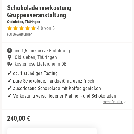
Schokoladenverkostung
Niedersachsen
Düsseldorf
Gruppenveranstaltung
Oldisleben, Thüringen
4.8 von 5
NRW
Erfurt
(60 Bewertungen)
Rheinland-Pfalz
Frankfurt am Main
ca. 1,5h inklusive Einführung
Oldisleben, Thüringen
Saarland
Freiburg im Breisgau
kostenlose Lieferung in DE
ca. 1 stündiges Tasting
Sachsen
Greiz
pure Schokolade, handgerührt, ganz frisch
auserlesene Schokolade mit Kaffee genießen
Sachsen-Anhalt
Hamburg
Verkostung verschiedener Pralinen- und Schokoladen
mehr Details
Schleswig-Holstein
Köln
240,00 €
Thüringen
Lehrte bei Hannover