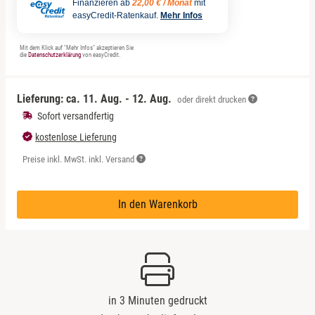
Leipzig
Finanzieren ab
22,00 € / Monat
mit
easyCredit-Ratenkauf.
Mehr Infos
Mühlhausen
Mit dem Klick auf "Mehr Infos" akzeptieren Sie
die
Datenschutzerklärung
von easyCredit.
Nürnberg
Lieferung: ca.
11. Aug. - 12. Aug.
oder direkt drucken
Paderborn
Sofort versandfertig
kostenlose Lieferung
Siebeldingen bei Ludwigshafen am Rhein
Preise inkl. MwSt. inkl. Versand
Stuttgart
In den Warenkorb
Würzburg
Zwickau
in 3 Minuten gedruckt