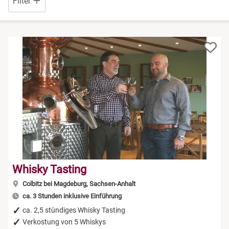
Filter
Niedersachsen
Rum Tasting
NRW
Schokolade
Rheinland-Pfalz
Sekt Tasting
Saarland
Tequila
Sachsen
Wein Tasting
Sachsen-Anhalt
Whisky Tasting
Whisky Tasting
Schleswig-Holstein
Colbitz bei Magdeburg, Sachsen-Anhalt
ca. 3 Stunden inklusive Einführung
Thüringen
ca. 2,5 stündiges Whisky Tasting
Verkostung von 5 Whiskys