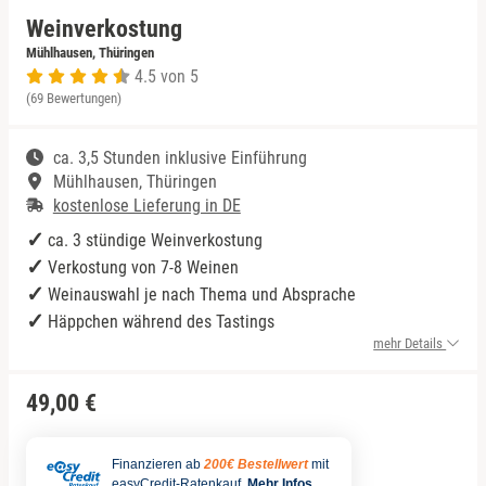
Weinverkostung
Niedersachsen
Rum Tasting
Mühlhausen, Thüringen
4.5 von 5
(69 Bewertungen)
NRW
Schokolade
ca. 3,5 Stunden inklusive Einführung
Rheinland-Pfalz
Sekt Tasting
Mühlhausen, Thüringen
kostenlose Lieferung in DE
Saarland
Tequila
ca. 3 stündige Weinverkostung
Verkostung von 7-8 Weinen
Sachsen
Wein Tasting
Weinauswahl je nach Thema und Absprache
Häppchen während des Tastings
Sachsen-Anhalt
Whisky Tasting
mehr Details
Schleswig-Holstein
49,00 €
Thüringen
Finanzieren ab
200€ Bestellwert
mit
easyCredit-Ratenkauf.
Mehr Infos