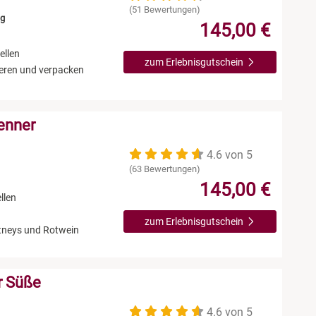
(51 Bewertungen)
ng
145,00 €
ellen
zum Erlebnisgutschein
ieren und verpacken
enner
4.6 von 5
(63 Bewertungen)
145,00 €
llen
zum Erlebnisgutschein
utneys und Rotwein
r Süße
4.6 von 5