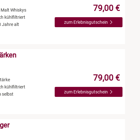
79,00 €
 Malt Whiskys
 kühlfiltriert
zum Erlebnisgutschein
 Jahre alt
tärken
79,00 €
tärke
 kühlfiltriert
zum Erlebnisgutschein
 selbst
iger