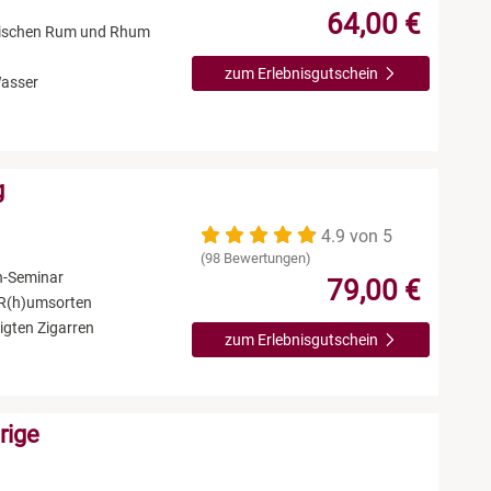
64,00 €
zwischen Rum und Rhum
zum Erlebnisgutschein
Wasser
g
4.9 von 5
(98 Bewertungen)
n-Seminar
79,00 €
 R(h)umsorten
igten Zigarren
zum Erlebnisgutschein
rige