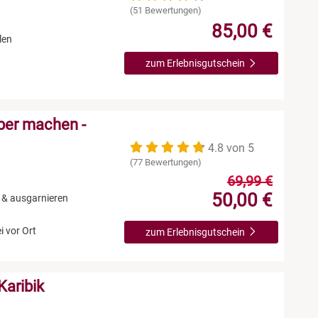
(51 Bewertungen)
85,00 €
len
zum Erlebnisgutschein
ber machen -
4.8 von 5
(77 Bewertungen)
69,99 €
50,00 €
 & ausgarnieren
n
i vor Ort
zum Erlebnisgutschein
Karibik