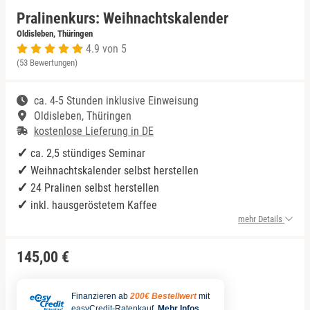
Pralinenkurs: Weihnachtskalender
Niedersachsen
Düsseldorf
Rum Tasting
Oldisleben, Thüringen
4.9 von 5
(53 Bewertungen)
NRW
Erfurt
Schokolade
ca. 4-5 Stunden inklusive Einweisung
Rheinland-Pfalz
Frankfurt am Main
Sekt Tasting
Oldisleben, Thüringen
kostenlose Lieferung in DE
Saarland
Freiburg im Breisgau
Tequila
ca. 2,5 stündiges Seminar
Weihnachtskalender selbst herstellen
Sachsen
Greiz
Wein Tasting
24 Pralinen selbst herstellen
inkl. hausgeröstetem Kaffee
Sachsen-Anhalt
Hamburg
Whisky Tasting
mehr Details
Schleswig-Holstein
Köln
145,00 €
Thüringen
Lehrte bei Hannover
Finanzieren ab
200€ Bestellwert
mit
easyCredit-Ratenkauf.
Mehr Infos