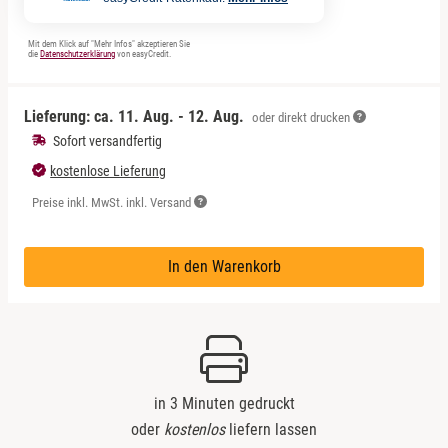
Leipzig
Mit dem Klick auf "Mehr Infos" akzeptieren Sie
Mühlhausen
die
Datenschutzerklärung
von easyCredit.
Nürnberg
Lieferung: ca.
11. Aug. - 12. Aug.
oder direkt drucken
Sofort versandfertig
Paderborn
kostenlose Lieferung
Preise inkl. MwSt. inkl. Versand
Siebeldingen bei Ludwigshafen am Rhein
Stuttgart
In den Warenkorb
Würzburg
Zwickau
in 3 Minuten gedruckt
oder
kostenlos
liefern lassen