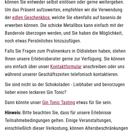
können Sie entweder selbst einlösen oder gerne weitergeben.
Um das Präsent aufzuwerten, empfehlen wir die Verwendung
öffnet in neuem Fenster
der
edlen Geschenkbox
, welche Sie ebenfalls auf basenio.de
erwerben können. Die schicke Metallbox kann einfach mit der
Banderole überzogen werden, und Sie haben die Möglichkeit,
noch etwas Persönliches hinzuzufügen.
Falls Sie Fragen zum Pralinenkurs in Oldisleben haben, stehen
Ihnen unsere Erlebnisberater gerne zur Verfügung. Sie können
öffnet in neuem Fenster
uns einfach über unser
Kontaktformular
anschreiben oder uns
während unserer Geschäftszeiten telefonisch kontaktieren.
Sie sind nicht so der Schokoladen - Liebhaber und bevorzugen
lieber einen leckeren Gin Tonic?
öffnet in neuem Fenster
Dann könnte unser
Gin Tonic Tasting
etwas für Sie sein.
Hinweis:
Bitte beachten Sie, dass für unsere Erlebnisse
Teilnahmebedingungen gelten. Einige Veranstaltungen,
einschließlich dieser Verkostung, können Altersbeschränkungen