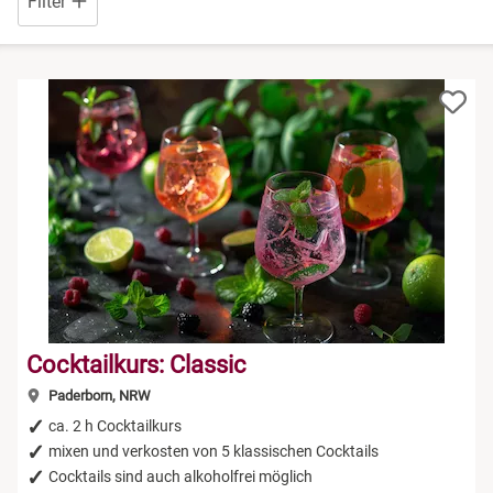
Filter
Niedersachsen
Rum Tasting
NRW
Schokolade
Rheinland-Pfalz
Sekt Tasting
Saarland
Tequila
Sachsen
Wein Tasting
Sachsen-Anhalt
Whisky Tasting
Cocktailkurs: Classic
Schleswig-Holstein
Paderborn, NRW
ca. 2 h Cocktailkurs
Thüringen
mixen und verkosten von 5 klassischen Cocktails
Cocktails sind auch alkoholfrei möglich