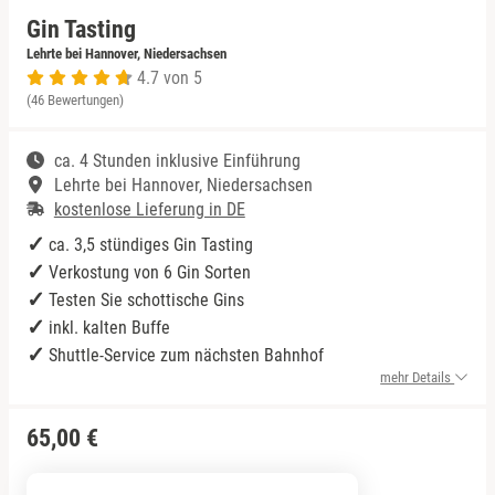
Gin Tasting
Niedersachsen
Rum Tasting
Lehrte bei Hannover, Niedersachsen
4.7 von 5
(46 Bewertungen)
NRW
Schokolade
ca. 4 Stunden inklusive Einführung
Rheinland-Pfalz
Sekt Tasting
Lehrte bei Hannover, Niedersachsen
kostenlose Lieferung in DE
Saarland
Tequila
ca. 3,5 stündiges Gin Tasting
Verkostung von 6 Gin Sorten
Sachsen
Wein Tasting
Testen Sie schottische Gins
inkl. kalten Buffe
Sachsen-Anhalt
Whisky Tasting
Shuttle-Service zum nächsten Bahnhof
mehr Details
Schleswig-Holstein
65,00 €
Thüringen