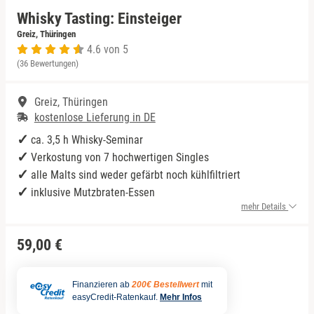
Whisky Tasting: Einsteiger
Niedersachsen
Rum Tasting
Greiz, Thüringen
4.6 von 5
(36 Bewertungen)
NRW
Schokolade
Greiz, Thüringen
Rheinland-Pfalz
Sekt Tasting
kostenlose Lieferung in DE
Saarland
Tequila
ca. 3,5 h Whisky-Seminar
Verkostung von 7 hochwertigen Singles
Sachsen
Wein Tasting
alle Malts sind weder gefärbt noch kühlfiltriert
inklusive Mutzbraten-Essen
mehr Details
Sachsen-Anhalt
Whisky Tasting
59,00 €
Schleswig-Holstein
Thüringen
Finanzieren ab
200€ Bestellwert
mit
easyCredit-Ratenkauf.
Mehr Infos