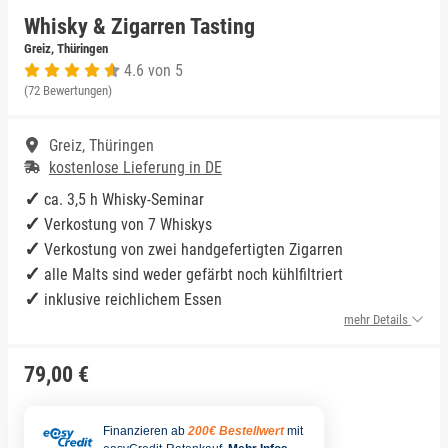
Whisky & Zigarren Tasting
Niedersachsen
Rum Tasting
Greiz, Thüringen
4.6 von 5
(72 Bewertungen)
NRW
Schokolade
Greiz, Thüringen
Rheinland-Pfalz
Sekt Tasting
kostenlose Lieferung in DE
Saarland
Tequila
ca. 3,5 h Whisky-Seminar
Verkostung von 7 Whiskys
Sachsen
Wein Tasting
Verkostung von zwei handgefertigten Zigarren
alle Malts sind weder gefärbt noch kühlfiltriert
inklusive reichlichem Essen
Sachsen-Anhalt
Whisky Tasting
mehr Details
Schleswig-Holstein
79,00 €
Thüringen
Finanzieren ab
200€ Bestellwert
mit