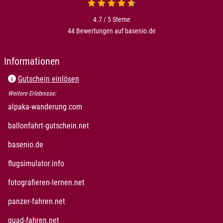
4.7 von 5
4.7 / 5
Sterne
44 Bewertungen auf basenio.de
öffnet in neuem Fenster
Informationen
Gutschein einlösen
Weitere Erlebnisse:
öffnet in neuem Fenster
alpaka-wanderung.com
öffnet in neuem Fenster
ballonfahrt-gutschein.net
öffnet in neuem Fenster
basenio.de
öffnet in neuem Fenster
flugsimulator.info
öffnet in neuem Fenster
fotografieren-lernen.net
öffnet in neuem Fenster
panzer-fahren.net
öffnet in neuem Fenster
quad-fahren.net