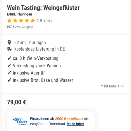
Wein Tasting: Weingeflüster
Niedersachsen
Rum Tasting
Erfurt, Thüringen
4.8 von 5
(67 Bewertungen)
NRW
Schokolade
Erfurt, Thüringen
Rheinland-Pfalz
Sekt Tasting
kostenlose Lieferung in DE
Saarland
Tequila
ca. 3 h Wein-Verkostung
Verkostung von 3 Weinen
Sachsen
Wein Tasting
inklusive Aperitif
inklusive Brot, Käse und Wasser
mehr Details
Sachsen-Anhalt
Whisky Tasting
79,00 €
Schleswig-Holstein
Thüringen
Finanzieren ab
200€ Bestellwert
mit
easyCredit-Ratenkauf.
Mehr Infos