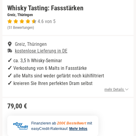
Whisky Tasting: Fassstärken
Niedersachsen
Rum Tasting
Greiz, Thüringen
4.6 von 5
(51 Bewertungen)
NRW
Schokolade
Greiz, Thüringen
Rheinland-Pfalz
Sekt Tasting
kostenlose Lieferung in DE
Saarland
Tequila
ca. 3,5 h Whisky-Seminar
Verkostung von 6 Malts in Fassstärke
Sachsen
Wein Tasting
alle Malts sind weder gefärbt noch kühlfiltriert
kreieren Sie Ihren perfekten Dram selbst
mehr Details
Sachsen-Anhalt
Whisky Tasting
79,00 €
Schleswig-Holstein
Thüringen
Finanzieren ab
200€ Bestellwert
mit
easyCredit-Ratenkauf.
Mehr Infos