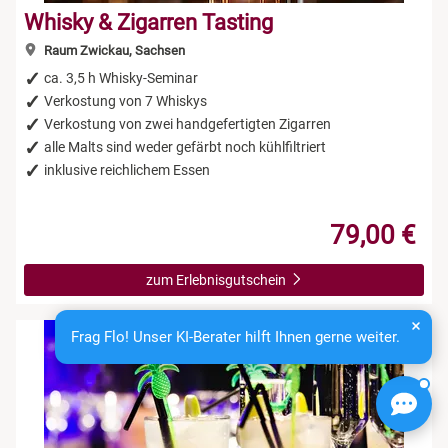
Whisky & Zigarren Tasting
Raum Zwickau, Sachsen
ca. 3,5 h Whisky-Seminar
Verkostung von 7 Whiskys
Verkostung von zwei handgefertigten Zigarren
alle Malts sind weder gefärbt noch kühlfiltriert
inklusive reichlichem Essen
79,00 €
zum Erlebnisgutschein
Frag Flo! Unser KI-Berater hilft Ihnen gerne weiter.