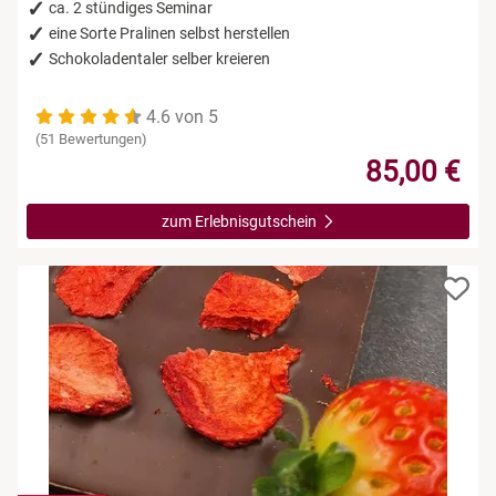
Leipzig
ca. 2 stündiges Seminar
eine Sorte Pralinen selbst herstellen
Schokoladentaler selber kreieren
Mühlhausen
4.6 von 5
Nürnberg
(51 Bewertungen)
85,00 €
Paderborn
zum Erlebnisgutschein
Siebeldingen bei Ludwigshafen am Rhein
Stuttgart
Würzburg
Zwickau