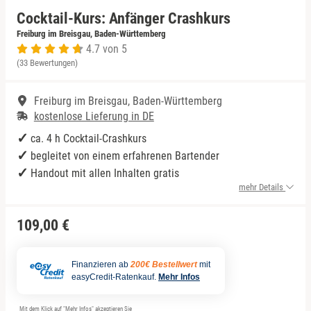
Cocktail-Kurs: Anfänger Crashkurs
Niedersachsen
Rum Tasting
Freiburg im Breisgau, Baden-Württemberg
4.7 von 5
(33 Bewertungen)
NRW
Schokolade
Freiburg im Breisgau, Baden-Württemberg
Rheinland-Pfalz
Sekt Tasting
kostenlose Lieferung in DE
Saarland
Tequila
ca. 4 h Cocktail-Crashkurs
begleitet von einem erfahrenen Bartender
Sachsen
Wein Tasting
Handout mit allen Inhalten gratis
mehr Details
Sachsen-Anhalt
Whisky Tasting
109,00 €
Schleswig-Holstein
Finanzieren ab
200€ Bestellwert
mit
easyCredit-Ratenkauf.
Mehr Infos
Thüringen
Mit dem Klick auf "Mehr Infos" akzeptieren Sie