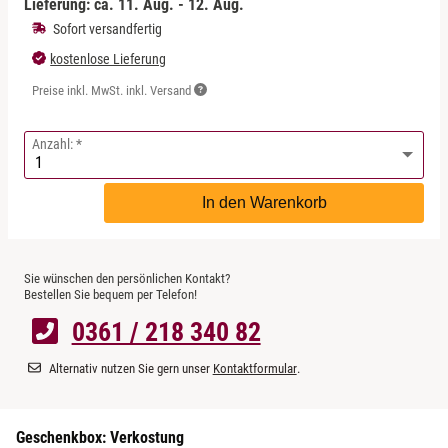
Lieferung: ca.
11. Aug. - 12. Aug.
Leipzig
Sofort versandfertig
Mühlhausen
kostenlose Lieferung
Preise inkl. MwSt. inkl. Versand
Nürnberg
Anzahl:
Paderborn
In den Warenkorb
Siebeldingen bei Ludwigshafen am Rhein
Stuttgart
Sie wünschen den persönlichen Kontakt?
Bestellen Sie bequem per Telefon!
Würzburg
0361 / 218 340 82
Zwickau
Alternativ nutzen Sie gern unser
Kontaktformular
.
Geschenkbox: Verkostung