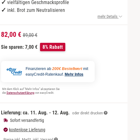
vielfältigen Geschmacksprofile
inkl. Brot zum Neutralisieren
mehr Details
82,00 €
89,00 €
Sie sparen: 7,00 €
8% Rabatt
Finanzieren ab
200€ Bestellwert
mit
easyCredit-Ratenkauf.
Mehr Infos
Mit dem Klick auf "Mehr Infos" akzeptieren Sie
die
Datenschutzerklärung
von easyCredit.
Lieferung: ca.
11. Aug. - 12. Aug.
oder direkt drucken
Sofort versandfertig
kostenlose Lieferung
Preise inkl. MwSt. inkl. Versand