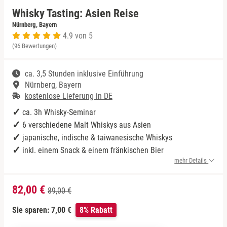
Whisky Tasting: Asien Reise
Niedersachsen
Rum Tasting
Nürnberg, Bayern
4.9 von 5
(96 Bewertungen)
NRW
Schokolade
ca. 3,5 Stunden inklusive Einführung
Rheinland-Pfalz
Sekt Tasting
Nürnberg, Bayern
kostenlose Lieferung in DE
Saarland
Tequila
ca. 3h Whisky-Seminar
6 verschiedene Malt Whiskys aus Asien
Sachsen
Wein Tasting
japanische, indische & taiwanesische Whiskys
inkl. einem Snack & einem fränkischen Bier
Sachsen-Anhalt
Whisky Tasting
mehr Details
Schleswig-Holstein
82,00 €
89,00 €
Thüringen
Sie sparen: 7,00 €
8% Rabatt