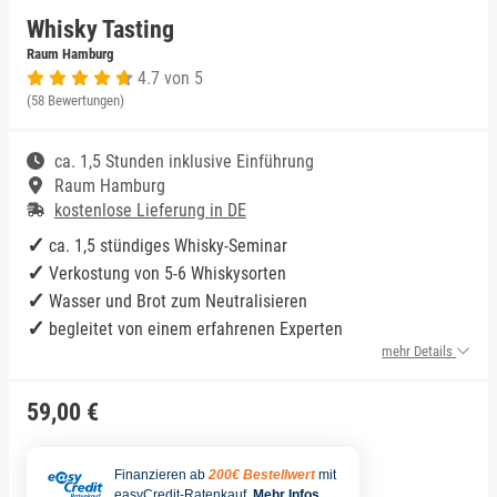
Whisky Tasting
Niedersachsen
Rum Tasting
Raum Hamburg
4.7 von 5
(58 Bewertungen)
NRW
Schokolade
ca. 1,5 Stunden inklusive Einführung
Rheinland-Pfalz
Sekt Tasting
Raum Hamburg
kostenlose Lieferung in DE
Saarland
Tequila
ca. 1,5 stündiges Whisky-Seminar
Verkostung von 5-6 Whiskysorten
Sachsen
Wein Tasting
Wasser und Brot zum Neutralisieren
begleitet von einem erfahrenen Experten
Sachsen-Anhalt
Whisky Tasting
mehr Details
Schleswig-Holstein
59,00 €
Thüringen
Finanzieren ab
200€ Bestellwert
mit
easyCredit-Ratenkauf.
Mehr Infos