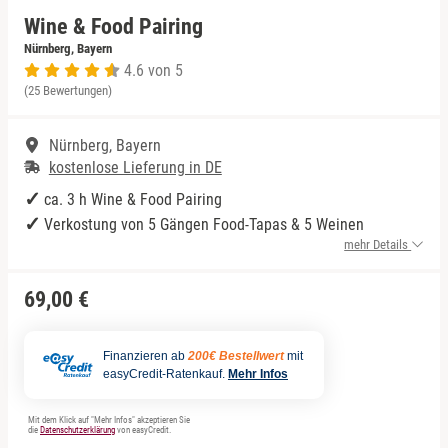
Wine & Food Pairing
Niedersachsen
Rum Tasting
Nürnberg, Bayern
4.6 von 5
(25 Bewertungen)
NRW
Schokolade
Nürnberg, Bayern
Rheinland-Pfalz
Sekt Tasting
kostenlose Lieferung in DE
Saarland
Tequila
ca. 3 h Wine & Food Pairing
Verkostung von 5 Gängen Food-Tapas & 5 Weinen
mehr Details
Sachsen
Wein Tasting
69,00 €
Sachsen-Anhalt
Whisky Tasting
Schleswig-Holstein
Finanzieren ab
200€ Bestellwert
mit
easyCredit-Ratenkauf.
Mehr Infos
Thüringen
Mit dem Klick auf "Mehr Infos" akzeptieren Sie
die
Datenschutzerklärung
von easyCredit.