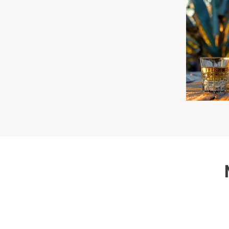
Leipzig
Mühlhausen
Nürnberg
Paderborn
Siebeldingen bei Ludwigshafen am Rhein
Stuttgart
Würzburg
Zwickau