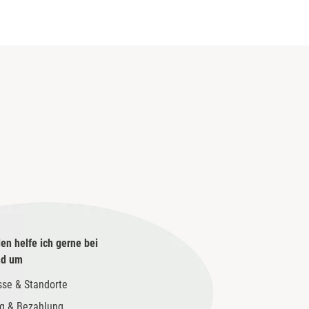
en helfe ich gerne bei
nd um
sse & Standorte
g & Bezahlung