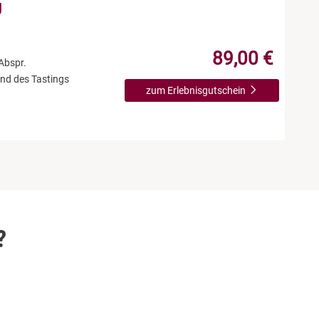
g
89,00 €
Abspr.
nd des Tastings
zum Erlebnisgutschein
?