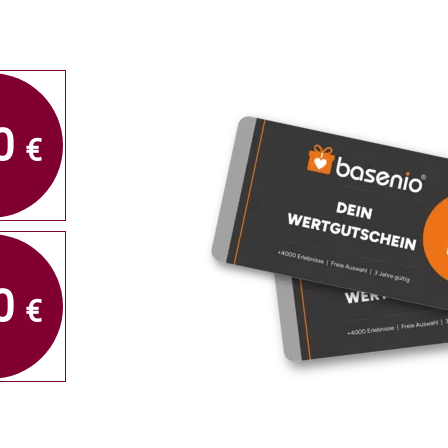
0
€
0
€