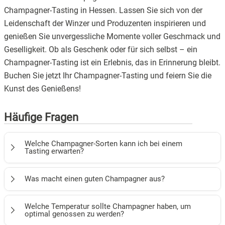
Champagner-Tasting in Hessen. Lassen Sie sich von der
Leidenschaft der Winzer und Produzenten inspirieren und
genießen Sie unvergessliche Momente voller Geschmack und
Geselligkeit. Ob als Geschenk oder für sich selbst – ein
Champagner-Tasting ist ein Erlebnis, das in Erinnerung bleibt.
Buchen Sie jetzt Ihr Champagner-Tasting und feiern Sie die
Kunst des Genießens!
Häufige Fragen
Welche Champagner-Sorten kann ich bei einem
Tasting erwarten?
Bei einem Champagner-Tasting haben Sie die Möglichkeit,
Was macht einen guten Champagner aus?
eine Vielzahl von Champagner-Sorten zu probieren,
darunter brut, demi-sec und rosé. Die genaue Auswahl
Ein guter Champagner zeichnet sich durch seine
Welche Temperatur sollte Champagner haben, um
variiert je nach Veranstalter und Tasting-Thema, sodass
Komplexität, Balance und feine Perlage aus. Achten Sie
optimal genossen zu werden?