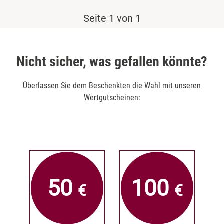
Leipzig
Seite 1 von 1
Mühlhausen
Nürnberg
Nicht sicher, was gefallen könnte?
Paderborn
Überlassen Sie dem Beschenkten die Wahl mit unseren
Wertgutscheinen:
Siebeldingen bei Ludwigshafen am Rhein
Stuttgart
Würzburg
50
100
Zwickau
€
€