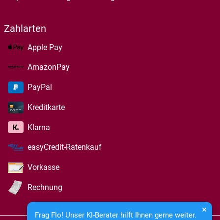
Zahlarten
Apple Pay
AmazonPay
PayPal
Kreditkarte
Klarna
easyCredit-Ratenkauf
Vorkasse
Rechnung
Frag Flo! Unser KI-Berater hilft Ihnen gerne weiter.