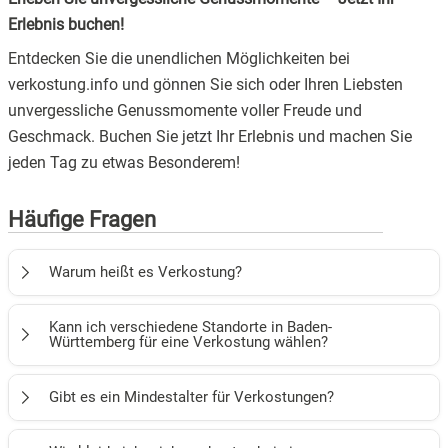
Erlebnis buchen!
Entdecken Sie die unendlichen Möglichkeiten bei
verkostung.info und gönnen Sie sich oder Ihren Liebsten
unvergessliche Genussmomente voller Freude und
Geschmack. Buchen Sie jetzt Ihr Erlebnis und machen Sie
jeden Tag zu etwas Besonderem!
Häufige Fragen
Warum heißt es Verkostung?
Der Begriff "Verkostung" wird verwendet, um den Prozess
Kann ich verschiedene Standorte in Baden-
des Probierens und Genießens verschiedener Speisen oder
Württemberg für eine Verkostung wählen?
Getränke zu beschreiben. Der Fokus liegt dabei auf der
Wir bieten diverse Verkostungen an unterschiedlichen
sensorischen Erfahrung und dem Erkunden der Aromen
Gibt es ein Mindestalter für Verkostungen?
Standorten und Locations in Baden-Württemberg an, aus
und Geschmacksrichtungen.
denen Sie ganz nach Ihren Vorlieben wählen können.
Das Mindestalter für Verkostungen liegt bei 18 Jahren!