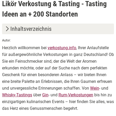
Likör Verkostung & Tasting - Tasting
Ideen an + 200 Standorten
Inhaltsverzeichnis
Autor:
1.
Entdecken Sie unsere erlesenen Angebote
Herzlich willkommen bei
verkostung.info
, Ihrer Anlaufstelle
2.
Unvergessliche Erlebnisse verschenken
für außergewöhnliche Verkostungen in ganz Deutschland! Ob
Sie ein Feinschmecker sind, der die Welt der Aromen
3.
Einfach und bequem – Ihre Buchung in wenigen Schritten
erkunden möchte, oder auf der Suche nach dem perfekten
4.
Wir sind für Sie da – Ihr Ansprechpartner für alle Fragen
Geschenk für einen besonderen Anlass – wir bieten Ihnen
eine breite Palette an Erlebnissen, die Ihren Gaumen erfreuen
und unvergessliche Erinnerungen schaffen. Von
Wein
- und
Whisky-Tastings
über
Gin
- und
Rum-Verkostungen
bis hin zu
einzigartigen kulinarischen Events – hier finden Sie alles, was
das Herz eines Genussmenschen begehrt.