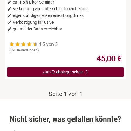
Leipzig
ca. 1,5 h Likör-Seminar
Verkostung von unterschiedlichen Likören
eigenständiges Mixen eines Longdrinks
Mühlhausen
Verköstigung inklusive
gut mit der Bahn erreichbar
Nürnberg
4.5 von 5
Paderborn
(39 Bewertungen)
45,00 €
Siebeldingen bei Ludwigshafen am Rhein
zum Erlebnisgutschein
Stuttgart
Würzburg
Seite 1 von 1
Zwickau
Nicht sicher, was gefallen könnte?