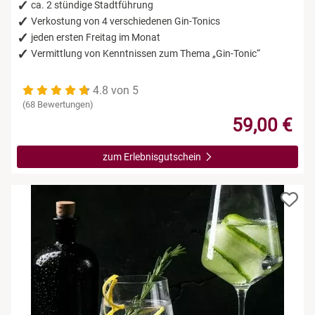
Leipzig
ca. 2 stündige Stadtführung
Verkostung von 4 verschiedenen Gin-Tonics
jeden ersten Freitag im Monat
Mühlhausen
Vermittlung von Kenntnissen zum Thema „Gin-Tonic“
Nürnberg
4.8 von 5
(68 Bewertungen)
Paderborn
59,00 €
Siebeldingen bei Ludwigshafen am Rhein
zum Erlebnisgutschein
Stuttgart
Würzburg
Zwickau