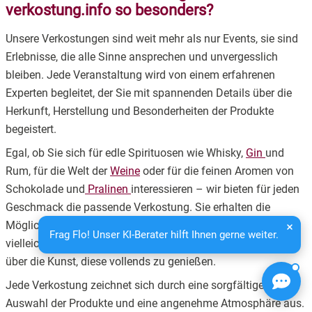
verkostung.info so besonders?
Unsere Verkostungen sind weit mehr als nur Events, sie sind
Erlebnisse, die alle Sinne ansprechen und unvergesslich
bleiben. Jede Veranstaltung wird von einem erfahrenen
Experten begleitet, der Sie mit spannenden Details über die
Herkunft, Herstellung und Besonderheiten der Produkte
begeistert.
Egal, ob Sie sich für edle Spirituosen wie Whisky,
Gin
und
Rum, für die Welt der
Weine
oder für die feinen Aromen von
Schokolade und
Pralinen
interessieren – wir bieten für jeden
Geschmack die passende Verkostung. Sie erhalten die
Möglichkeit, exklusive Produkte zu probieren, die Sie so
Frag Flo! Unser KI-Berater hilft Ihnen gerne weiter.
vielleicht noch nie gekostet haben, und lernen dabei mehr
über die Kunst, diese vollends zu genießen.
Jede Verkostung zeichnet sich durch eine sorgfältige
Auswahl der Produkte und eine angenehme Atmosphäre aus.