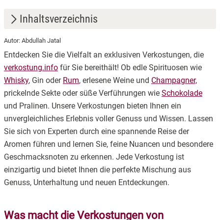
Inhaltsverzeichnis
Autor: Abdullah Jatal
1.
Was macht die Verkostungen von verkostung.info so
Entdecken Sie die Vielfalt an exklusiven Verkostungen, die
besonders?
verkostung.info
für Sie bereithält! Ob edle Spirituosen wie
2.
Wie läuft eine Verkostung ab?
Whisky
, Gin oder
Rum
, erlesene Weine und
Champagner,
prickelnde Sekte oder süße Verführungen wie
Schokolade
3.
Wie löse ich meinen Gutschein ein?
und Pralinen. Unsere Verkostungen bieten Ihnen ein
unvergleichliches Erlebnis voller Genuss und Wissen. Lassen
Sie sich von Experten durch eine spannende Reise der
Aromen führen und lernen Sie, feine Nuancen und besondere
Geschmacksnoten zu erkennen. Jede Verkostung ist
einzigartig und bietet Ihnen die perfekte Mischung aus
Genuss, Unterhaltung und neuen Entdeckungen.
Was macht die Verkostungen von