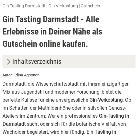
Gin Tasting Darmstadt | Gin Verkostung | Gutschein
Gin Tasting Darmstadt - Alle
Erlebnisse in Deiner Nähe als
Gutschein online kaufen.
Inhaltsverzeichnis
Autor: Edina Agbonon
1.
Darmstadt, die Wissenschaftsstadt mit ihrem einzigartigen
2.
Was ein Gin Tasting in Darmstadt besonders macht
Mix aus Jugendstil und moderner Forschung, bietet die
perfekte Kulisse für eine unvergessliche
Gin-Verkostung
. Ob
3.
Folgende Tastings in Darmstadt stehen dir zur Verfügung:
im Schatten der Mathildenhöhe oder in stilvollen Genuss-
4.
Ein Geschenk, das Eindruck macht: die exklusive Box
Ateliers im Zentrum: Wer ein professionelles
Gin-Tasting in
Darmstadt
sucht oder sich für die botanische Vielfalt von
5.
Dein Genuss-Moment in Darmstadt: Jetzt das nächste
Wacholder begeistert, wird hier fündig. Ein
Tasting in
Abenteuer starten!