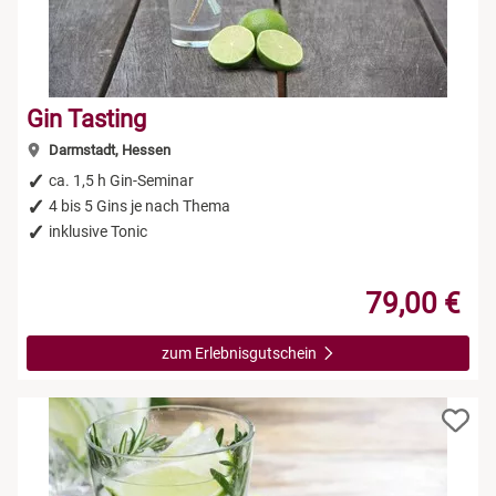
Niedersachsen
Rum Tasting
NRW
Schokolade
Gin Tasting
Darmstadt, Hessen
Rheinland-Pfalz
Sekt Tasting
ca. 1,5 h Gin-Seminar
4 bis 5 Gins je nach Thema
Saarland
Tequila
inklusive Tonic
Sachsen
Wein Tasting
79,00 €
Sachsen-Anhalt
Whisky Tasting
zum Erlebnisgutschein
Schleswig-Holstein
Thüringen