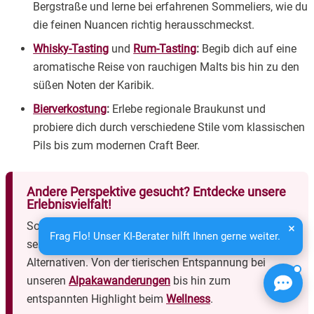
Bergstraße und lerne bei erfahrenen Sommeliers, wie du
die feinen Nuancen richtig herausschmeckst.
Whisky-Tasting
und
Rum-Tasting
:
Begib dich auf eine
aromatische Reise von rauchigen Malts bis hin zu den
süßen Noten der Karibik.
Bierverkostung
:
Erlebe regionale Braukunst und
probiere dich durch verschiedene Stile vom klassischen
Pils bis zum modernen Craft Beer.
Andere Perspektive gesucht? Entdecke unsere
Erlebnisvielfalt!
Sollte dein Gaumen heute schon wunschlos glücklich
Frag Flo! Unser KI-Berater hilft Ihnen gerne weiter.
sein, haben wir in Südhessen noch weitere spannende
Alternativen. Von der tierischen Entspannung bei
unseren
Alpakawanderungen
bis hin zum
entspannten Highlight beim
Wellness
.