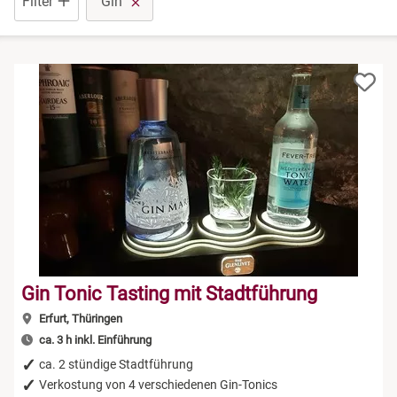
Filter
Gin
Niedersachsen
Rum Tasting
NRW
Schokolade
Rheinland-Pfalz
Sekt Tasting
Saarland
Tequila
Sachsen
Wein Tasting
Sachsen-Anhalt
Whisky Tasting
Gin Tonic Tasting mit Stadtführung
Schleswig-Holstein
Erfurt, Thüringen
ca. 3 h inkl. Einführung
Thüringen
ca. 2 stündige Stadtführung
Verkostung von 4 verschiedenen Gin-Tonics