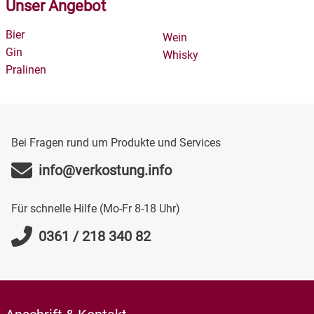
Unser Angebot
Vielfalt ist groß.
Credit-Ratenkauf
Bier
Wein
AmazonPay
Gin
Whisky
Pralinen
Bei Fragen rund um Produkte und Services
info@verkostung.info
Für schnelle Hilfe (Mo-Fr 8-18 Uhr)
0361 / 218 340 82