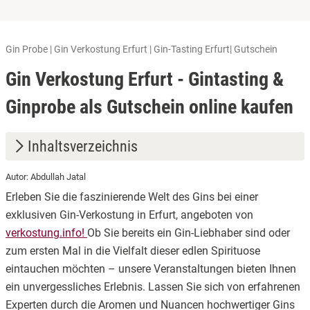
Gin Probe | Gin Verkostung Erfurt | Gin-Tasting Erfurt| Gutschein
Gin Verkostung Erfurt - Gintasting &
Ginprobe als Gutschein online kaufen
Inhaltsverzeichnis
Autor: Abdullah Jatal
1.
Was macht die Gin-Verkostung in Erfurt so besonders?
Erleben Sie die faszinierende Welt des Gins bei einer
2.
Wie löse ich meinen Gutschein ein?
exklusiven Gin-Verkostung in Erfurt, angeboten von
verkostung.info!
Ob Sie bereits ein Gin-Liebhaber sind oder
3.
Wie läuft die Gin-Verkostung ab?
zum ersten Mal in die Vielfalt dieser edlen Spirituose
eintauchen möchten – unsere Veranstaltungen bieten Ihnen
ein unvergessliches Erlebnis. Lassen Sie sich von erfahrenen
Experten durch die Aromen und Nuancen hochwertiger Gins