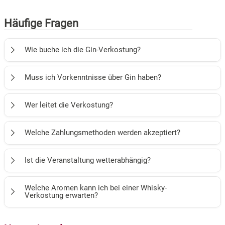
Häufige Fragen
Wie buche ich die Gin-Verkostung?
Über verkostung.info oder durch die Einlösung eines
Muss ich Vorkenntnisse über Gin haben?
Gutscheins.
Nein, die Veranstaltungen sind sowohl für Anfänger als
Wer leitet die Verkostung?
auch für Kenner spannend und informativ.
Die Verkostung wird von erfahrenen Gin-Experten begleitet,
Welche Zahlungsmethoden werden akzeptiert?
die umfangreiches Wissen teilen.
Bei uns können Sie bequem mit folgenden
Ist die Veranstaltung wetterabhängig?
Zahlungsmethoden bezahlen:
Nein, die Verkostung findet in Innenräumen statt.
PayPal
Welche Aromen kann ich bei einer Whisky-
Verkostung erwarten?
Vorkasse
Von rauchig und torfig bis hin zu süß und fruchtig – die
Rechnung