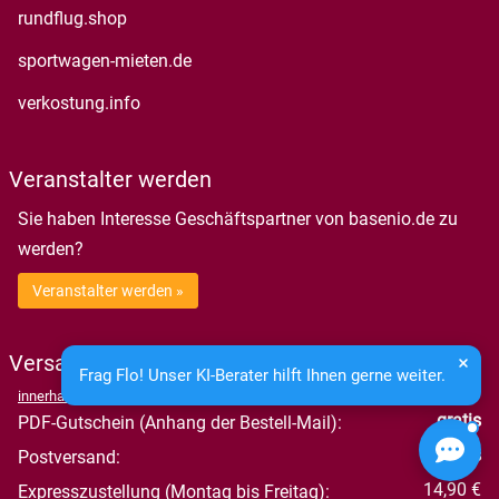
öffnet in neuem Fenster
rundflug.shop
öffnet in neuem Fenster
sportwagen-mieten.de
öffnet in neuem Fenster
verkostung.info
Veranstalter werden
Sie haben Interesse Geschäftspartner von basenio.de zu
werden?
Veranstalter werden »
Versandkosten
Frag Flo! Unser KI-Berater hilft Ihnen gerne weiter.
innerhalb Deutschlands:
gratis
PDF-Gutschein (Anhang der Bestell-Mail):
gratis
Postversand:
14,90 €
Expresszustellung (Montag bis Freitag):