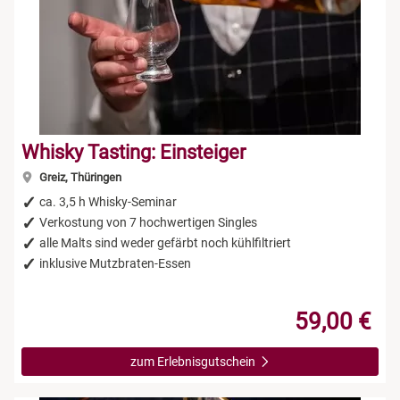
Niedersachsen
Rum Tasting
NRW
Schokolade
Rheinland-Pfalz
Sekt Tasting
Whisky Tasting: Einsteiger
Saarland
Tequila
Greiz, Thüringen
ca. 3,5 h Whisky-Seminar
Sachsen
Wein Tasting
Verkostung von 7 hochwertigen Singles
alle Malts sind weder gefärbt noch kühlfiltriert
inklusive Mutzbraten-Essen
Sachsen-Anhalt
Whisky Tasting
Schleswig-Holstein
59,00 €
Thüringen
zum Erlebnisgutschein