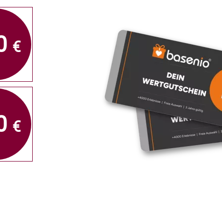
0
€
0
€