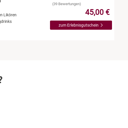
g
(39 Bewertungen)
45,00 €
n Likören
gdrinks
zum Erlebnisgutschein
?