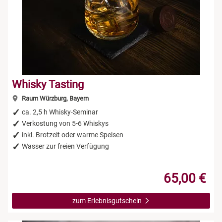
Niedersachsen
Rum Tasting
NRW
Schokolade
Rheinland-Pfalz
Sekt Tasting
Whisky Tasting
Saarland
Tequila
Raum Würzburg, Bayern
ca. 2,5 h Whisky-Seminar
Sachsen
Wein Tasting
Verkostung von 5-6 Whiskys
inkl. Brotzeit oder warme Speisen
Wasser zur freien Verfügung
Sachsen-Anhalt
Whisky Tasting
Schleswig-Holstein
65,00 €
Thüringen
zum Erlebnisgutschein