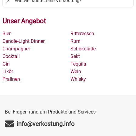
Wie viel kostet eine Verkostung?
Gruppen aufnehmen können. Die genaue Teilnehmerzahl
und der Komplexität der Produkte.
Faktoren abhängen, wie z.B. der Anzahl der
Veranstalters oder die Empfehlungen auf der Website zu
finden Sie auf den jeweiligen Produktseiten!
Verkostungsstationen, der Art der Produkte, der Zeit, die für
überprüfen.
Die Preise für Verkostungen können je nach Veranstalter,
Unser Angebot
Diskussionen und Fragen vorgesehen ist, und der
Art der Produkte und gebuchter Optionen variieren. Bereits
individuellen Geschwindigkeit, mit der die Teilnehmer die
ab 39€ können Sie Verkostungen bei uns buchen!
Bier
Ritteressen
Verkostungen genießen.
Candle-Light Dinner
Rum
Champagner
Schokolade
Cocktail
Sekt
Gin
Tequila
Likör
Wein
Pralinen
Whisky
Bei Fragen rund um Produkte und Services
info@verkostung.info