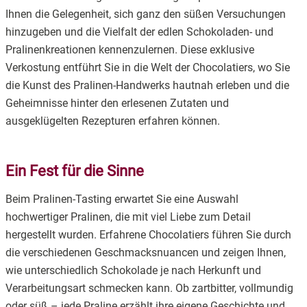
2.
Ein Fest für die Sinne
Ihnen die Gelegenheit, sich ganz den süßen Versuchungen
hinzugeben und die Vielfalt der edlen Schokoladen- und
3.
Pralinenkreationen kennenzulernen. Diese exklusive
4.
Der Ablauf des Tastings
Verkostung entführt Sie in die Welt der Chocolatiers, wo Sie
die Kunst des Pralinen-Handwerks hautnah erleben und die
5.
Geheimnisse hinter den erlesenen Zutaten und
ausgeklügelten Rezepturen erfahren können.
6.
Für Liebhabern und Entdecker
7.
Ein Fest für die Sinne
8.
Mehr als nur Genuss
Beim Pralinen-Tasting erwartet Sie eine Auswahl
9.
Buchen Sie Ihr Erlebnis
hochwertiger Pralinen, die mit viel Liebe zum Detail
hergestellt wurden. Erfahrene Chocolatiers führen Sie durch
10.
Neue Veranstalter für Bier-Tastings in Baden-
die verschiedenen Geschmacksnuancen und zeigen Ihnen,
Württemberg gesucht
wie unterschiedlich Schokolade je nach Herkunft und
Verarbeitungsart schmecken kann. Ob zartbitter, vollmundig
oder süß – jede Praline erzählt ihre eigene Geschichte und