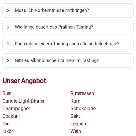
Sie erleben eine geführte Verkostung, bei der Sie
Muss ich Vorkenntnisse mitbringen?
verschiedene handgefertigte Pralinen probieren und mehr
über die Herstellung, Zutaten und Geschmacksnuancen
Nein, Vorkenntnisse sind nicht erforderlich. Das Tasting ist
Wie lange dauert das Pralinen-Tasting?
erfahren.
sowohl für Einsteigerinnen als auch für erfahrene
Schokoladenliebhaberinnen geeignet.
Die Dauer variiert je nach Anbieter, in der Regel sollten Sie
Kann ich an einem Tasting auch alleine teilnehmen?
etwa 4 bis 5 Stunden einplanen.
Ja, selbstverständlich. Das Pralinen-Tasting eignet sich
Gibt es alkoholische Pralinen im Tasting?
sowohl für Einzelpersonen als auch für Paare und
Gruppen.
Einige Tastings bieten Pralinen mit Alkohol an, jedoch
Unser Angebot
werden auch stets Alternativen ohne Alkohol angeboten.
Sie können vorab Ihre Präferenzen mitteilen.
Bier
Ritteressen
Candle-Light Dinner
Rum
Champagner
Schokolade
Cocktail
Sekt
Gin
Tequila
Likör
Wein