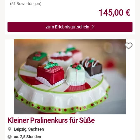
Leipzig
(51 Bewertungen)
145,00 €
Mühlhausen
zum Erlebnisgutschein
Nürnberg
Paderborn
Siebeldingen bei Ludwigshafen am Rhein
Stuttgart
Würzburg
Zwickau
Kleiner Pralinenkurs für Süße
Leipzig, Sachsen
ca. 2,5 Stunden