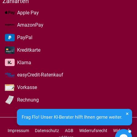
Zahlarten
Apple Pay
AmazonPay
PayPal
Kreditkarte
Klarna
easyCredit-Ratenkauf
Vorkasse
Rechnung
Frag Flo! Unser KI-Berater hilft Ihnen gerne weiter.
Impressum
Datenschutz
AGB
Widerrufsrecht
Widerruf