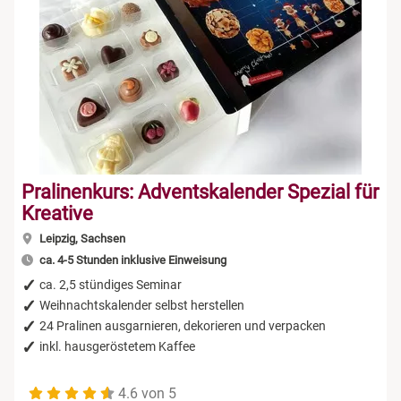
Niedersachsen
Düsseldorf
Rum Tasting
NRW
Erfurt
Schokolade
Rheinland-Pfalz
Frankfurt am Main
Sekt Tasting
Saarland
Freiburg im Breisgau
Tequila
Pralinenkurs: Adventskalender Spezial für
Kreative
Sachsen
Greiz
Wein Tasting
Leipzig, Sachsen
ca. 4-5 Stunden inklusive Einweisung
Sachsen-Anhalt
Hamburg
Whisky Tasting
ca. 2,5 stündiges Seminar
Weihnachtskalender selbst herstellen
Schleswig-Holstein
Köln
24 Pralinen ausgarnieren, dekorieren und verpacken
inkl. hausgeröstetem Kaffee
Thüringen
Lehrte bei Hannover
4.6 von 5