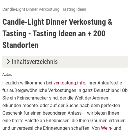
Candle-Light Dinner Verkostung | Tasting Ideen
Candle-Light Dinner Verkostung &
Tasting - Tasting Ideen an + 200
Standorten
Inhaltsverzeichnis
Autor:
1.
Entdecken Sie unsere erlesenen Angebote
Herzlich willkommen bei
verkostung.info
, Ihrer Anlaufstelle
2.
Unvergessliche Erlebnisse verschenken
für außergewöhnliche Verkostungen in ganz Deutschland! Ob
Sie ein Feinschmecker sind, der die Welt der Aromen
3.
Einfach und bequem – Ihre Buchung in wenigen Schritten
erkunden möchte, oder auf der Suche nach dem perfekten
4.
Wir sind für Sie da – Ihr Ansprechpartner für alle Fragen
Geschenk für einen besonderen Anlass – wir bieten Ihnen
eine breite Palette an Erlebnissen, die Ihren Gaumen erfreuen
und unvergessliche Erinnerungen schaffen. Von
Wein
- und