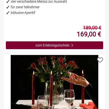
Leipzig
vier verschiedene Menüs zur Auswahl
für zwei Teilnehmer
inklusive Aperitif
Mühlhausen
Nürnberg
189,00 €
169,00 €
Paderborn
zum Erlebnisgutschein
Siebeldingen bei Ludwigshafen am Rhein
Stuttgart
Würzburg
Zwickau