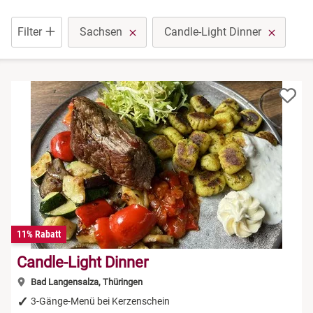
Niedersachsen
Düsseldorf
Rum Tasting
Filter
Sachsen
Candle-Light Dinner
NRW
Erfurt
Schokolade
Rheinland-Pfalz
Frankfurt am Main
Sekt Tasting
Saarland
Freiburg im Breisgau
Tequila
Sachsen
Greiz
Wein Tasting
Sachsen-Anhalt
Hamburg
Whisky Tasting
11% Rabatt
Schleswig-Holstein
Köln
Candle-Light Dinner
Thüringen
Lehrte bei Hannover
Bad Langensalza, Thüringen
3-Gänge-Menü bei Kerzenschein