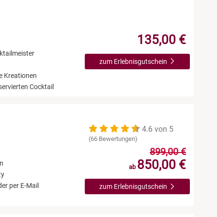
135,00 €
tailmeister
zum Erlebnisgutschein
ve Kreationen
ervierten Cocktail
4.6 von 5
(66 Bewertungen)
899,00 €
850,00 €
en
ab
ty
er per E-Mail
zum Erlebnisgutschein