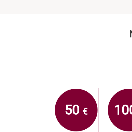
50
10
€