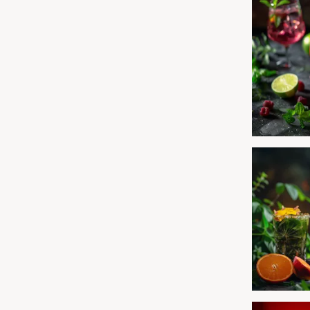
Leipzig
Mühlhausen
Nürnberg
Paderborn
Siebeldingen bei Ludwigshafen am Rhein
Stuttgart
Würzburg
Zwickau