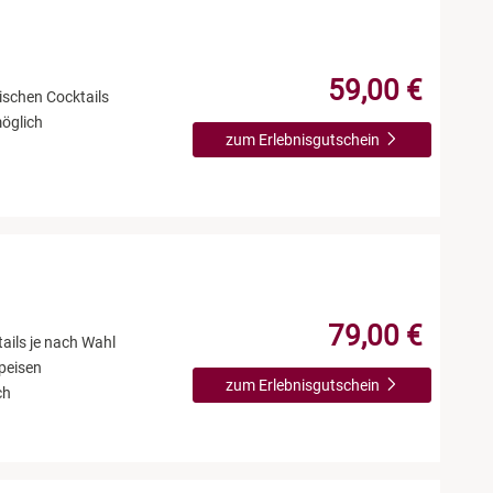
59,00 €
ischen Cocktails
möglich
zum Erlebnisgutschein
79,00 €
ails je nach Wahl
peisen
zum Erlebnisgutschein
ch