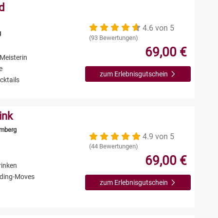
d
4.6 von 5
g
(93 Bewertungen)
69,00 €
Meisterin
e
zum Erlebnisgutschein
cktails
ink
emberg
4.9 von 5
(44 Bewertungen)
69,00 €
rinken
ending-Moves
zum Erlebnisgutschein