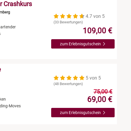
r Crashkurs
emberg
4.7 von 5
(33 Bewertungen)
Bartender
109,00 €
s
zum Erlebnisgutschein
e
5 von 5
(48 Bewertungen)
75,00 €
69,00 €
nken
ending-Moves
zum Erlebnisgutschein