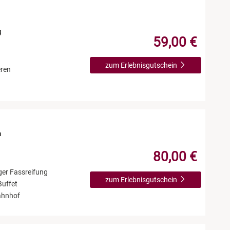
g
59,00 €
zum Erlebnisgutschein
eren
n
80,00 €
er Fassreifung
zum Erlebnisgutschein
Buffet
ahnhof