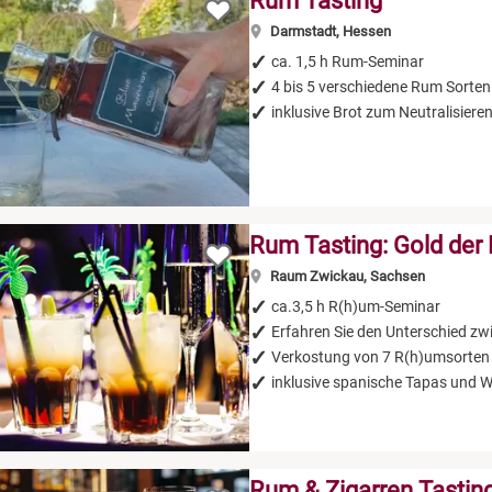
Rum Tasting
Darmstadt, Hessen
ca. 1,5 h Rum-Seminar
4 bis 5 verschiedene Rum Sorten
inklusive Brot zum Neutralisiere
Rum Tasting: Gold der 
Raum Zwickau, Sachsen
ca.3,5 h R(h)um-Seminar
Erfahren Sie den Unterschied 
Verkostung von 7 R(h)umsorten
inklusive spanische Tapas und 
Rum & Zigarren Tastin