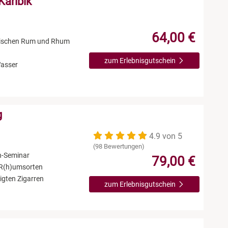
Karibik
64,00 €
zwischen Rum und Rhum
zum Erlebnisgutschein
Wasser
g
4.9 von 5
(98 Bewertungen)
n-Seminar
79,00 €
 R(h)umsorten
igten Zigarren
zum Erlebnisgutschein