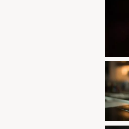
Leipzig
Mühlhausen
Nürnberg
Paderborn
Siebeldingen bei Ludwigshafen am Rhein
Stuttgart
Würzburg
Zwickau